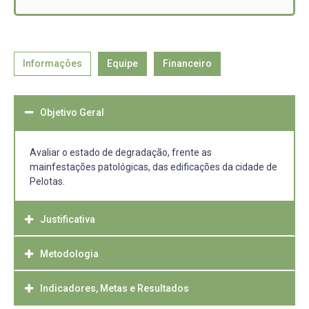
Informações
Equipe
Financeiro
Objetivo Geral
Avaliar o estado de degradação, frente as
mainfestações patológicas, das edificações da cidade de
Pelotas.
Justificativa
Metodologia
Necessidade de entendermos o comportamento dos
materiais utilizados nas diferentes épocas construtivas
de Pelotas. Em função de termos edificações em
Indicadores, Metas e Resultados
Classificação das edificações em épocas construtivas,
tombadas e inventariadas, de diferentes níveis, além de
materiais e técnicas adequadas e estados de