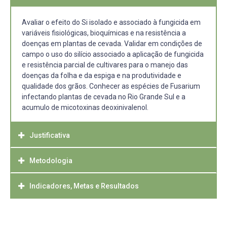
Avaliar o efeito do Si isolado e associado à fungicida em
variáveis fisiológicas, bioquímicas e na resistência a
doenças em plantas de cevada. Validar em condições de
campo o uso do silício associado a aplicação de fungicida
e resistência parcial de cultivares para o manejo das
doenças da folha e da espiga e na produtividade e
qualidade dos grãos. Conhecer as espécies de Fusarium
infectando plantas de cevada no Rio Grande Sul e a
acumulo de micotoxinas deoxinivalenol.
Justificativa
Metodologia
No Rio Grande do Sul é produzido aproximadamente 50%
do total da cevada brasileira, entretanto a produtividade e
qualidade dos grãos são baixos, muito aquém do
Indicadores, Metas e Resultados
Os experimentos serão realizados em condições de casa
potencial genético das cultivares e das exigências da
de vegetação e campo. Os estudos em ambiente
indústria cervejeira. A malteação é o principal uso da
controlado serão realizados na casa de vegetação
Além do ganho científico e tecnológico previsto, o qual é
cevada brasileira, por ser o principal ingrediente para a
pertencente do Departamento de Fitossanidade (DFS) da
altamente impactante na cultura da cevada e à pesquisa