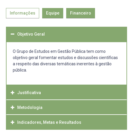
Informações
Equipe
Financeiro
Objetivo Geral
O Grupo de Estudos em Gestão Pública tem como
objetivo geral fomentar estudos e discussões científicas
a respeito das diversas temáticas inerentes à gestão
pública.
Justificativa
Metodologia
O Grupo de Estudos em Gestão Pública se postula como
um espaço aberto para discussão dos diversos temas
relacionados à gestão pública e à sociedade
Indicadores, Metas e Resultados
Em sua dinâmica de funcionamento, o Grupo de Estudos
contemporânea, bem como busca soluções e formas de
prevê encontros semanais de uma hora e meia. A