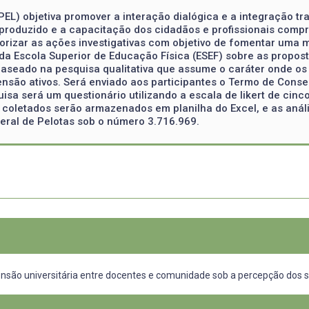
PEL) objetiva promover a interação dialógica e a integração t
produzido e a capacitação dos cidadãos e profissionais comp
rizar as ações investigativas com objetivo de fomentar uma me
a Escola Superior de Educação Física (ESEF) sobre as propostas
aseado na pesquisa qualitativa que assume o caráter onde os s
nsão ativos. Será enviado aos participantes o Termo de Conse
sa será um questionário utilizando a escala de likert de cinc
 coletados serão armazenados em planilha do Excel, e as análi
eral de Pelotas sob o número 3.716.969.
xtensão universitária entre docentes e comunidade sob a percepção dos 