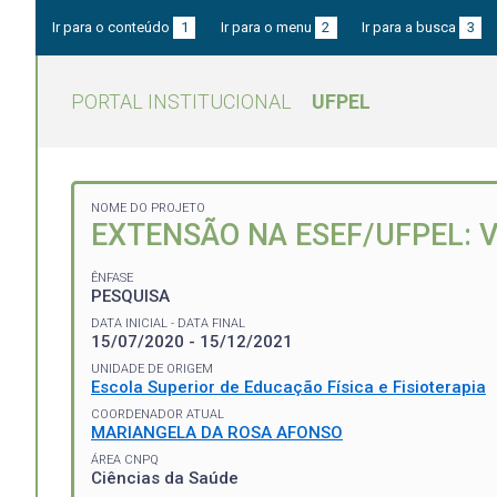
Ir para o conteúdo
1
Ir para o menu
2
Ir para a busca
3
PORTAL INSTITUCIONAL
UFPEL
NOME DO PROJETO
EXTENSÃO NA ESEF/UFPEL: 
ÊNFASE
PESQUISA
DATA INICIAL - DATA FINAL
15/07/2020 - 15/12/2021
UNIDADE DE ORIGEM
Escola Superior de Educação Física e Fisioterapia
COORDENADOR ATUAL
MARIANGELA DA ROSA AFONSO
ÁREA CNPQ
Ciências da Saúde