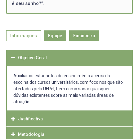
é seu sonho?”.
Informações
Equipe
Financeiro
Objetivo Geral
Auxiliar os estudantes do ensino médio acerca da
escolha dos cursos universitários, com foco nos que são
ofertados pela UFPel, bem como sanar quaisquer
dúvidas existentes sobre as mais variadas áreas de
atuação.
Justificativa
Metodologia
Quantos ótimos profissionais são ‘perdidos’ todos os anos