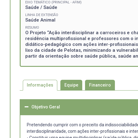
EIXO TEMÁTICO (PRINCIPAL - AFIM)
Saúde / Saúde
LINHA DE EXTENSÃO
Saúde Animal
RESUMO
O Projeto “Ação interdisciplinar a carroceiros e c
residência multiprofissional e professores com o i
didático-pedagógico com ações inter-profissionais
lixo da cidade de Pelotas, minimizando a vulnerabi
partir da orientação sobre saúde pública, saúde a
Informações
Equipe
Financeiro
Objetivo Geral
Pretendendo cumprir com o preceito da indissociabilidade 
interdisciplinaridade, com ações inter-profissionais e inte
- Constituir uma equipe multidisciplinar (saúde pública, 