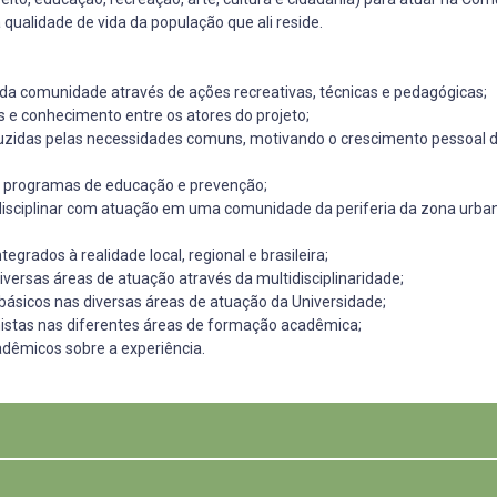
a qualidade de vida da população que ali reside.
s da comunidade através de ações recreativas, técnicas e pedagógicas;
es e conhecimento entre os atores do projeto;
uzidas pelas necessidades comuns, motivando o crescimento pessoal do
s de programas de educação e prevenção;
erdisciplinar com atuação em uma comunidade da periferia da zona urb
tegrados à realidade local, regional e brasileira;
iversas áreas de atuação através da multidisciplinaridade;
básicos nas diversas áreas de atuação da Universidade;
ionistas nas diferentes áreas de formação acadêmica;
cadêmicos sobre a experiência.
idade atendida pelo programa interdisciplinar pode ser caracterizada co