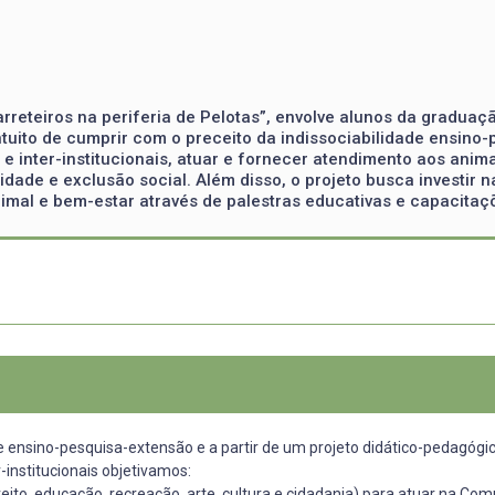
harreteiros na periferia de Pelotas”, envolve alunos da gradu
ntuito de cumprir com o preceito da indissociabilidade ensino-
 e inter-institucionais, atuar e fornecer atendimento aos ani
lidade e exclusão social. Além disso, o projeto busca investir
nimal e bem-estar através de palestras educativas e capacitaç
ensino-pesquisa-extensão e a partir de um projeto didático-pedagógico p
r-institucionais objetivamos:
direito, educação, recreação, arte, cultura e cidadania) para atuar na 