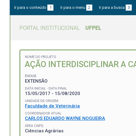
Ir para o conteúdo
1
Ir para o menu
2
Ir para a busca
3
PORTAL INSTITUCIONAL
UFPEL
NOME DO PROJETO
AÇÃO INTERDISCIPLINAR A C
ÊNFASE
EXTENSÃO
DATA INICIAL - DATA FINAL
15/05/2017 - 15/08/2020
UNIDADE DE ORIGEM
Faculdade de Veterinária
COORDENADOR ATUAL
CARLOS EDUARDO WAYNE NOGUEIRA
ÁREA CNPQ
Ciências Agrárias