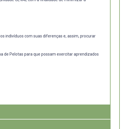
s indivíduos com suas diferenças e, assim, procurar
ana de Pelotas para que possam exercitar aprendizados
mo abaixo da linha de pobreza, o que por si só a indica