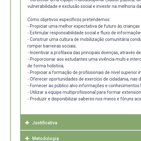
vulnerabilidade e exclusão social e investir na melhoria d
Como objetivos específicos pretendemos:
- Propiciar uma melhor expectativa de futuro às criança
- Estimular responsabilidade social e fluxo de informaçõ
- Construir uma cultura de mobilização comunitária cond
romper barreiras sociais;
- Incentivar a profilaxia das principais doenças, atravé
- Proporcionar aos estudantes uma vivência multi e int
de forma holística;
- Propiciar a formação de profissionais de nível superior in
- Oferecer oportunidades de exercício de cidadania, nas d
- Fornecer ao público alvo informações e conhecimentos 
- Utilizar a equipe multiprofissional para formar extens
- Produzir e disponibilizar saberes nos meios e fóruns a
Justificativa
Metodologia
Localizado na periferia urbana de Pelotas, a CEVAL comun