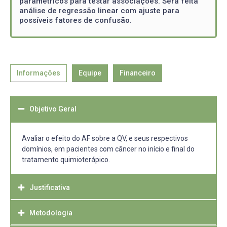
paramétricos para testar associações. Será feita
análise de regressão linear com ajuste para
possíveis fatores de confusão.
Informações
Equipe
Financeiro
Objetivo Geral
Avaliar o efeito do AF sobre a QV, e seus respectivos
domínios, em pacientes com câncer no início e final do
tratamento quimioterápico.
Justificativa
Metodologia
Sabe-se que o comprometimento do estado nutricional é
frequente em pacientes com câncer, resultando em