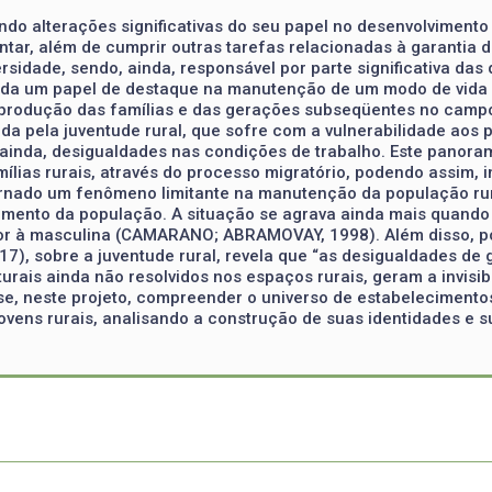
do alterações significativas do seu papel no desenvolvimento 
ar, além de cumprir outras tarefas relacionadas à garantia d
idade, sendo, ainda, responsável por parte significativa das d
da um papel de destaque na manutenção de um modo de vida pe
produção das famílias e das gerações subseqüentes no campo. 
ada pela juventude rural, que sofre com a vulnerabilidade ao
, ainda, desigualdades nas condições de trabalho. Este panora
ílias rurais, através do processo migratório, podendo assim, 
 tornado um fenômeno limitante na manutenção da população ru
imento da população. A situação se agrava ainda mais quando 
or à masculina (CAMARANO; ABRAMOVAY, 1998). Além disso, po
17), sobre a juventude rural, revela que “as desigualdades de 
rais ainda não resolvidos nos espaços rurais, geram a invisib
se, neste projeto, compreender o universo de estabelecimento
vens rurais, analisando a construção de suas identidades e su