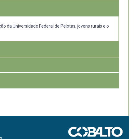
ão da Universidade Federal de Pelotas, jovens rurais e o
os no tema, maior ambientação com
ndizagem como um todo.
lecimentos rurais
 rurais;
 os acadêmicos dos
tário, produção de relatórios técnicos, essenciais
ão