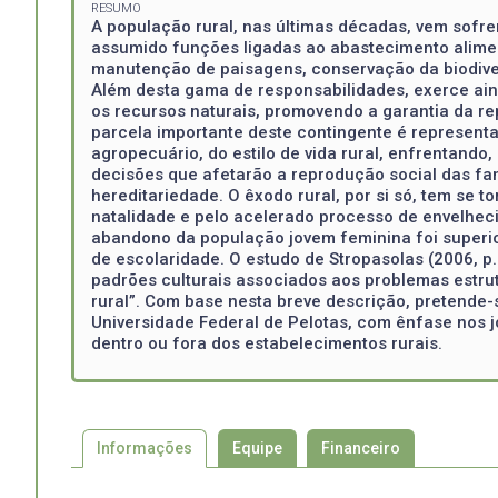
RESUMO
A população rural, nas últimas décadas, vem sofren
assumido funções ligadas ao abastecimento aliment
manutenção de paisagens, conservação da biodivers
Além desta gama de responsabilidades, exerce ain
os recursos naturais, promovendo a garantia da re
parcela importante deste contingente é represent
agropecuário, do estilo de vida rural, enfrentando
decisões que afetarão a reprodução social das fam
hereditariedade. O êxodo rural, por si só, tem se
natalidade e pelo acelerado processo de envelhec
abandono da população jovem feminina foi superi
de escolaridade. O estudo de Stropasolas (2006, p.
padrões culturais associados aos problemas estrutu
rural”. Com base nesta breve descrição, pretende-
Universidade Federal de Pelotas, com ênfase nos jo
dentro ou fora dos estabelecimentos rurais.
Informações
Equipe
Financeiro