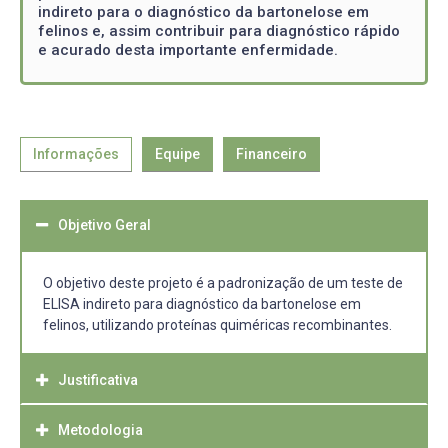
indireto para o diagnóstico da bartonelose em
felinos e, assim contribuir para diagnóstico rápido
e acurado desta importante enfermidade.
Informações
Equipe
Financeiro
Objetivo Geral
O objetivo deste projeto é a padronização de um teste de
ELISA indireto para diagnóstico da bartonelose em
felinos, utilizando proteínas quiméricas recombinantes.
Justificativa
Metodologia
Considerando a importância da bartonelose não somente