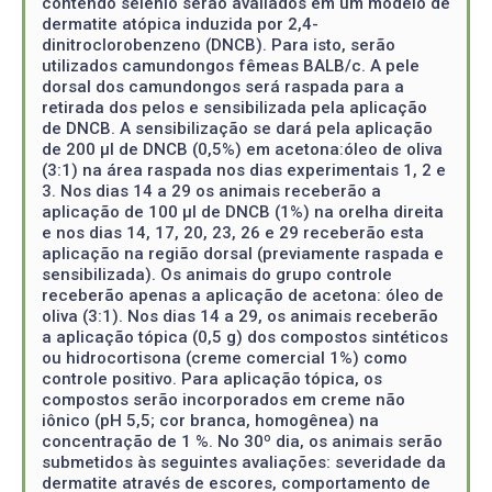
contendo selênio serão avaliados em um modelo de
dermatite atópica induzida por 2,4-
dinitroclorobenzeno (DNCB). Para isto, serão
utilizados camundongos fêmeas BALB/c. A pele
dorsal dos camundongos será raspada para a
retirada dos pelos e sensibilizada pela aplicação
de DNCB. A sensibilização se dará pela aplicação
de 200 µl de DNCB (0,5%) em acetona:óleo de oliva
(3:1) na área raspada nos dias experimentais 1, 2 e
3. Nos dias 14 a 29 os animais receberão a
aplicação de 100 µl de DNCB (1%) na orelha direita
e nos dias 14, 17, 20, 23, 26 e 29 receberão esta
aplicação na região dorsal (previamente raspada e
sensibilizada). Os animais do grupo controle
receberão apenas a aplicação de acetona: óleo de
oliva (3:1). Nos dias 14 a 29, os animais receberão
a aplicação tópica (0,5 g) dos compostos sintéticos
ou hidrocortisona (creme comercial 1%) como
controle positivo. Para aplicação tópica, os
compostos serão incorporados em creme não
iônico (pH 5,5; cor branca, homogênea) na
concentração de 1 %. No 30º dia, os animais serão
submetidos às seguintes avaliações: severidade da
dermatite através de escores, comportamento de