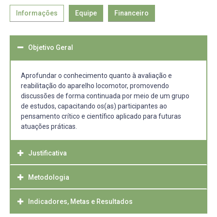
Informações
Equipe
Financeiro
Objetivo Geral
Aprofundar o conhecimento quanto à avaliação e
reabilitação do aparelho locomotor, promovendo
discussões de forma continuada por meio de um grupo
de estudos, capacitando os(as) participantes ao
pensamento crítico e científico aplicado para futuras
atuações práticas.
Justificativa
Metodologia
A fisioterapia musculoesquelética caracteriza-se como
um dos grandes campos de atuação do profissional
fisioterapeuta, a qual tem como objetivo avaliar, propor
Indicadores, Metas e Resultados
Ênfase no Ensino:
orientações educativas bem como estratégias de
-Reuniões quinzenais (2h) do grupo, com a seguinte