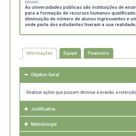
RESUMO
As universidades públicas são instituições de ens
para a formação de recursos humanos qualificados
diminuição do número de alunos ingressantes e u
onde parte dos estudantes tiveram a sua realidade,
Informações
Equipe
Financeiro
Objetivo Geral
Realizar ações que possam diminuir a evasão, a retenção
Justificativa
Metodologia
As universidades públicas possuem uma função social imp
de seus problemas locais.