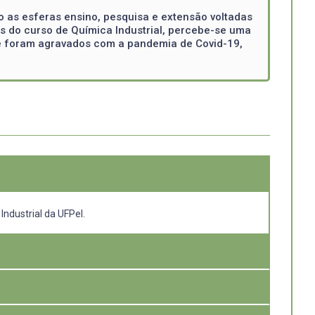
o as esferas ensino, pesquisa e extensão voltadas
s do curso de Química Industrial, percebe-se uma
e foram agravados com a pandemia de Covid-19,
ndustrial da UFPel.
lificados quanto para auxiliar a sociedade na resolução