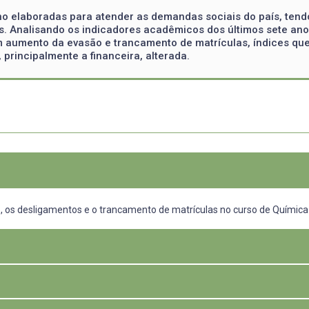
ino elaboradas para atender as demandas sociais do país, tend
. Analisando os indicadores acadêmicos dos últimos sete ano
m aumento da evasão e trancamento de matrículas, índices qu
 principalmente a financeira, alterada.
, os desligamentos e o trancamento de matrículas no curso de Química I
ortante, tanto no que diz respeito a formação de recursos humanos qua