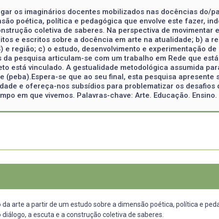
stigar os imaginários docentes mobilizados nas docências do/p
nsão poética, política e pedagógica que envolve este fazer, i
nstrução coletiva de saberes. Na perspectiva de movimentar es
tos e escritos sobre a docência em arte na atualidade; b) a 
S) e região; c) o estudo, desenvolvimento e experimentação d
s da pesquisa articulam-se com um trabalho em Rede que está
jeto está vinculado. A gestualidade metodológica assumida p
e (peba).Espera-se que ao seu final, esta pesquisa apresent
dade e ofereça-nos subsídios para problematizar os desafios
empo em que vivemos. Palavras-chave: Arte. Educação. Ensino
 da arte a partir de um estudo sobre a dimensão poética, política e ped
iálogo, a escuta e a construção coletiva de saberes.