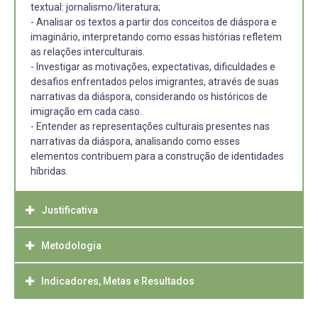
textual: jornalismo/literatura;
- Analisar os textos a partir dos conceitos de diáspora e
imaginário, interpretando como essas histórias refletem
as relações interculturais.
- Investigar as motivações, expectativas, dificuldades e
desafios enfrentados pelos imigrantes, através de suas
narrativas da diáspora, considerando os históricos de
imigração em cada caso.
- Entender as representações culturais presentes nas
narrativas da diáspora, analisando como esses
elementos contribuem para a construção de identidades
híbridas.
Justificativa
Metodologia
Nova Iorque é reconhecida por muitos como a cidade
mais cosmopolita do mundo. Na sua formação
geográfica, os imigrantes sempre deixaram sua marca.
Indicadores, Metas e Resultados
Inicialmente, destaca-se que o estudo proposto pode ser
Chinatown, localizada na ilha de Manhattan, por exemplo,
caracterizado como uma pesquisa do tipo exploratória,
é uma das maiores comunidades chinesas fora da Ásia,
desenvolvida com base tanto na pesquisa qualitativa