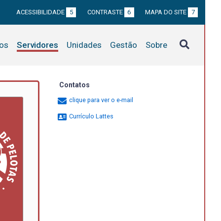
ACESSIBILIDADE
5
CONTRASTE
6
MAPA DO SITE
7
tos
Servidores
Unidades
Gestão
Sobre
Contatos
clique para ver o e-mail
Currículo Lattes