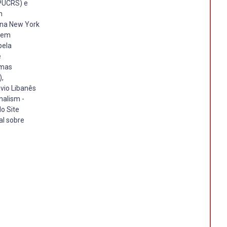
(PUCRS) e
m
 na New York
o em
pela
e
emas
),
avio Libanês
nalism -
o Site
al sobre