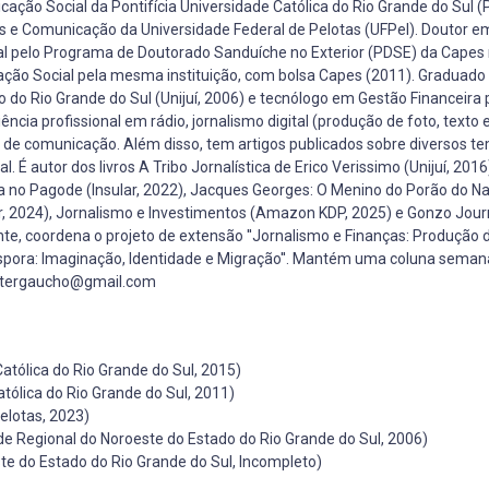
o Social da Pontifícia Universidade Católica do Rio Grande do Sul 
as e Comunicação da Universidade Federal de Pelotas (UFPel). Doutor e
al pelo Programa de Doutorado Sanduíche no Exterior (PDSE) da Capes
ação Social pela mesma instituição, com bolsa Capes (2011). Graduad
 do Rio Grande do Sul (Unijuí, 2006) e tecnólogo em Gestão Financeira 
ncia profissional em rádio, jornalismo digital (produção de foto, texto 
ria de comunicação. Além disso, tem artigos publicados sobre diversos t
 É autor dos livros A Tribo Jornalística de Erico Verissimo (Unijuí, 2016
sa no Pagode (Insular, 2022), Jacques Georges: O Menino do Porão do N
r, 2024), Jornalismo e Investimentos (Amazon KDP, 2025) e Gonzo Jour
nte, coordena o projeto de extensão ''Jornalismo e Finanças: Produção d
Diáspora: Imaginação, Identidade e Migração''. Mantém uma coluna seman
 rittergaucho@gmail.com
tólica do Rio Grande do Sul, 2015)
tólica do Rio Grande do Sul, 2011)
elotas, 2023)
e Regional do Noroeste do Estado do Rio Grande do Sul, 2006)
e do Estado do Rio Grande do Sul, Incompleto)