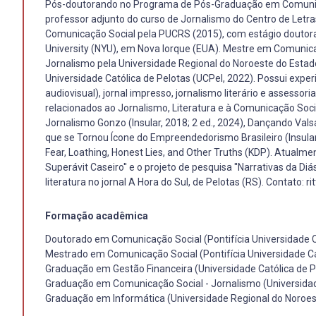
Pós-doutorando no Programa de Pós-Graduação em Comunicaçã
professor adjunto do curso de Jornalismo do Centro de Letr
Comunicação Social pela PUCRS (2015), com estágio doutor
University (NYU), em Nova Iorque (EUA). Mestre em Comunic
Jornalismo pela Universidade Regional do Noroeste do Estado
Universidade Católica de Pelotas (UCPel, 2022). Possui experiê
audiovisual), jornal impresso, jornalismo literário e assesso
relacionados ao Jornalismo, Literatura e à Comunicação Social.
Jornalismo Gonzo (Insular, 2018; 2 ed., 2024), Dançando Val
que se Tornou Ícone do Empreendedorismo Brasileiro (Insula
Fear, Loathing, Honest Lies, and Other Truths (KDP). Atualme
Superávit Caseiro'' e o projeto de pesquisa ''Narrativas da 
literatura no jornal A Hora do Sul, de Pelotas (RS). Contato:
Formação acadêmica
Doutorado em Comunicação Social (Pontifícia Universidade Ca
Mestrado em Comunicação Social (Pontifícia Universidade Ca
Graduação em Gestão Financeira (Universidade Católica de P
Graduação em Comunicação Social - Jornalismo (Universidad
Graduação em Informática (Universidade Regional do Noroest