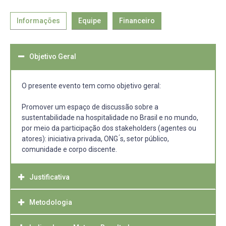
Informações
Equipe
Financeiro
Objetivo Geral
O presente evento tem como objetivo geral:
Promover um espaço de discussão sobre a
sustentabilidade na hospitalidade no Brasil e no mundo,
por meio da participação dos stakeholders (agentes ou
atores): iniciativa privada, ONG ́s, setor público,
comunidade e corpo discente.
Justificativa
Metodologia
O setor de hospitalidade, que engloba todas empresas
responsáveis pelo alojamento ou hospedagem dos