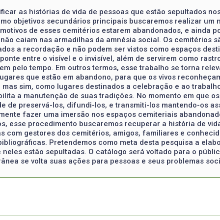
ificar as histórias de vida de pessoas que estão sepultados n
omo objetivos secundários principais buscaremos realizar um
 motivos de esses cemitérios estarem abandonados, e ainda po
, não caiam nas armadilhas da amnésia social. Os cemitérios 
ados a recordação e não podem ser vistos como espaços des
nte entre o visível e o invisível, além de servirem como rast
m pelo tempo. Em outros termos, esse trabalho se torna relev
s lugares que estão em abandono, para que os vivos reconheç
 mas sim, como lugares destinados a celebração e ao trabalh
bilita a manutenção de suas tradições. No momento em que os
de de preservá-los, difundi-los, e transmiti-los mantendo-os
mente fazer uma imersão nos espaços cemiteriais abandonados
s, esse procedimento buscaremos recuperar a história de vid
as com gestores dos cemitérios, amigos, familiares e conheci
bibliográficas. Pretendemos como meta desta pesquisa a elabo
neles estão sepultadas. O catálogo será voltado para o públi
ânea se volta suas ações para pessoas e seus problemas soci