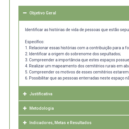
Objetivo Geral
Identificar as histórias de vida de pessoas que estão se
Específico:
1. Relacionar essas histórias com a contribuição para a
2. Identificar a origem do sobrenome dos sepultados;
3. Compreender a importância que estes espaços possue
4. Realizar um mapeamento dos cemitérios rurais em aba
5. Compreender os motivos de esses cemitérios estare
6. Possibilitar que as pessoas enterradas neste espaço n
Justificativa
Metodologia
Os cemitérios não podem ser vistos somente como lugare
destinados a memória. Na verdade, é para isso que esses 
esquecimento. Os espaços cemiteriais e os objetos que 
Indicadores, Metas e Resultados
Inicialmente faremos uma imersão do grupo nos espaços
visível e o invisível. Possibilitam com que os vivos por