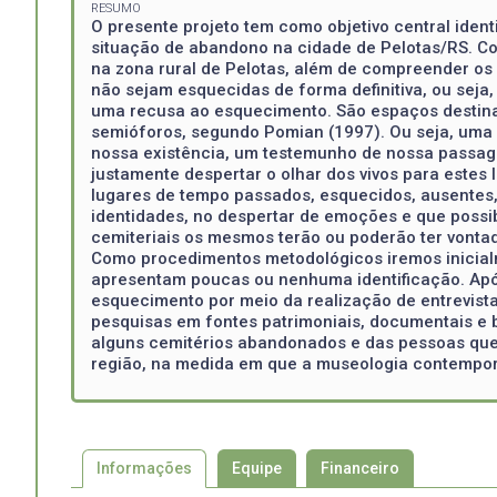
RESUMO
O presente projeto tem como objetivo central ident
situação de abandono na cidade de Pelotas/RS. C
na zona rural de Pelotas, além de compreender os
não sejam esquecidas de forma definitiva, ou seja
uma recusa ao esquecimento. São espaços destin
semióforos, segundo Pomian (1997). Ou seja, uma po
nossa existência, um testemunho de nossa passage
justamente despertar o olhar dos vivos para este
lugares de tempo passados, esquecidos, ausentes,
identidades, no despertar de emoções e que possi
cemiteriais os mesmos terão ou poderão ter vonta
Como procedimentos metodológicos iremos inicial
apresentam poucas ou nenhuma identificação. Apó
esquecimento por meio da realização de entrevist
pesquisas em fontes patrimoniais, documentais e 
alguns cemitérios abandonados e das pessoas que 
região, na medida em que a museologia contempor
Informações
Equipe
Financeiro