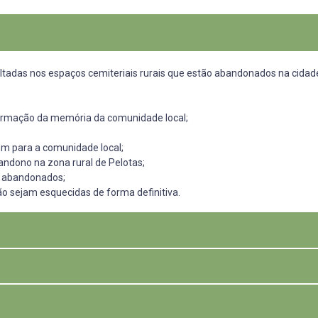
pultadas nos espaços cemiteriais rurais que estão abandonados na cidad
 formação da memória da comunidade local;
m para a comunidade local;
ndono na zona rural de Pelotas;
m abandonados;
ão sejam esquecidas de forma definitiva.
s de esquecimento e de amnésia pela comunidade local, pelo contrári
espaços são criados, elaborados, ou seja, voltados para o trabalho de
estão expostos funcionam como semióforos, segundo Pomian (1997). Os 
 cemiteriais abandonados, após identificar os túmulos que apresenta
 meio de suas percepções museais criem conexões com pessoas, tempos, 