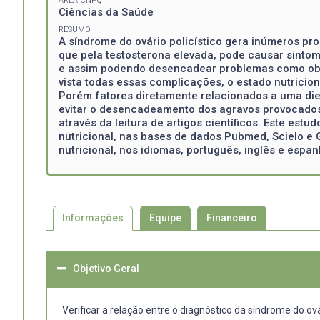
ÁREA CNPQ
Ciências da Saúde
RESUMO
A síndrome do ovário policístico gera inúmeros p
que pela testosterona elevada, pode causar sinto
e assim podendo desencadear problemas como obesid
vista todas essas complicações, o estado nutrici
Porém fatores diretamente relacionados a uma d
evitar o desencadeamento dos agravos provocados p
através da leitura de artigos científicos. Este est
nutricional, nas bases de dados Pubmed, Scielo e 
nutricional, nos idiomas, português, inglês e espan
Informações
Equipe
Financeiro
Objetivo Geral
Verificar a relação entre o diagnóstico da síndrome do ová