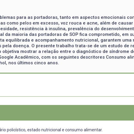
roblemas para as portadoras, tanto em aspectos emocionais co
mas como pelos em excesso, voz rouca e acne, além de causar
ade, resistência à insulina, prevalência do desenvolvimento d
onal da maioria das portadoras de SOP fica comprometido, em 
ieta equilibrada e acompanhamento nutricional, garantem um
ela doença. O presente trabalho trata-se de um estudo de revi
udo objetiva mostrar a relação entre o diagnóstico de síndrome 
Google Acadêmico, com os seguintes descritores Consumo alime
hol, nos últimos cinco anos.
rio policístico, estado nutricional e consumo alimentar.