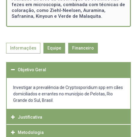
fezes em microscopia, combinada com técnicas de
coloração, como Ziehl-Neelsen, Auramina,
Safranina, Kinyoun e Verde de Malaquita.
Informações
Equipe
Financeiro
Objetivo Geral
Investigar a prevalência de Cryptosporidium spp em cães
domiciliados e errantes no município de Pelotas, Rio
Grande do Sul, Brasil.
Justificativa
Metodologia
A Criptosporidiose é uma doença parasitária com