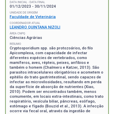
DATA INICIAL - DATA FINAL
01/12/2023 - 30/11/2024
UNIDADE DE ORIGEM
Faculdade de Veterinária
COORDENADOR ATUAL
LEANDRO QUINTANA NIZOLI
ÁREA CNPQ
Ciências Agrárias
RESUMO
Cryptosporidium spp. são protozoários, do filo
Apicomplexa, com capacidade de infectar
diferentes espécies de vertebrados, como
mamíferos, aves, répteis, peixes, anfíbios e
também o homem (Chalmers e Katzer, 2013). São
parasitos intracelulares obrigatórios e acometem o
epitélio do trato gastrintestinal, sendo capazes de
infectar as microvilosidades, resultando em perda
da superfície de absorção de nutrientes (Xiao,
2010). Podem ser encontrados também, menos
comumente, em locais extra-intestinais, como trato
respiratório, vesícula biliar, pâncreas, esôfago,
estômago e fígado (Bouzid et al., 2013). A infecção
ocorre via fecal oral, através da ingestão de