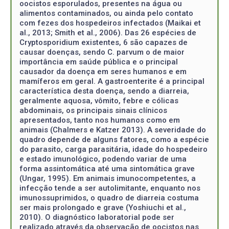
oocistos esporulados, presentes na água ou
alimentos contaminados, ou ainda pelo contato
com fezes dos hospedeiros infectados (Maikai et
al., 2013; Smith et al., 2006). Das 26 espécies de
Cryptosporidium existentes, 6 são capazes de
causar doenças, sendo C. parvum o de maior
importância em saúde pública e o principal
causador da doença em seres humanos e em
mamíferos em geral. A gastroenterite é a principal
característica desta doença, sendo a diarreia,
geralmente aquosa, vômito, febre e cólicas
abdominais, os principais sinais clínicos
apresentados, tanto nos humanos como em
animais (Chalmers e Katzer 2013). A severidade do
quadro depende de alguns fatores, como a espécie
do parasito, carga parasitária, idade do hospedeiro
e estado imunológico, podendo variar de uma
forma assintomática até uma sintomática grave
(Ungar, 1995). Em animais imunocompetentes, a
infecção tende a ser autolimitante, enquanto nos
imunossuprimidos, o quadro de diarreia costuma
ser mais prolongado e grave (Yoshiuchi et al.,
2010). O diagnóstico laboratorial pode ser
realizado através da observação de oocistos nas