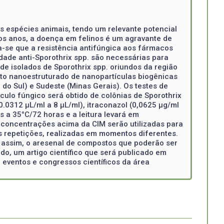
ras espécies animais, tendo um relevante potencial
os anos, a doença em felinos é um agravante de
a-se que a resistência antifúngica aos fármacos
dade anti-Sporothrix spp. são necessárias para
o de isolados de Sporothrix spp. oriundos da região
osto nanoestruturado de nanopartículas biogênicas
e do Sul) e Sudeste (Minas Gerais). Os testes de
culo fúngico será obtido de colônias de Sporothrix
.0312 µL/ml a 8 µL/ml), itraconazol (0,0625 μg/ml
s a 35°C/72 horas e a leitura levará em
 concentrações acima da CIM serão utilizadas para
s repetições, realizadas em momentos diferentes.
o assim, o aresenal de compostos que poderão ser
o, um artigo científico que será publicado em
 eventos e congressos científicos da área