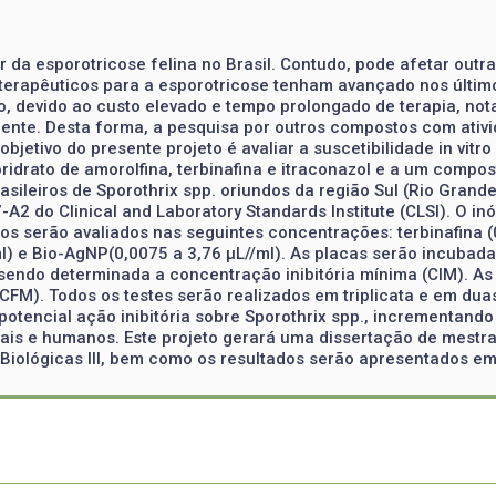
or da esporotricose felina no Brasil. Contudo, pode afetar out
terapêuticos para a esporotricose tenham avançado nos últim
, devido ao custo elevado e tempo prolongado de terapia, not
scente. Desta forma, a pesquisa por outros compostos com ativi
bjetivo do presente projeto é avaliar a suscetibilidade in vitr
loridrato de amorolfina, terbinafina e itraconazol e a um comp
asileiros de Sporothrix spp. oriundos da região Sul (Rio Grand
 do Clinical and Laboratory Standards Institute (CLSI). O inó
os serão avaliados nas seguintes concentrações: terbinafina (0
/ml) e Bio-AgNP(0,0075 a 3,76 µL//ml). As placas serão incubada
sendo determinada a concentração inibitória mínima (CIM). As
FM). Todos os testes serão realizados em triplicata e em dua
otencial ação inibitória sobre Sporothrix spp., incrementand
is e humanos. Este projeto gerará uma dissertação de mestrad
 Biológicas III, bem como os resultados serão apresentados em