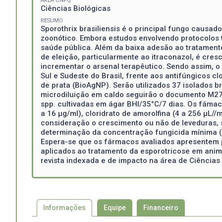
ÁREA CNPQ
Ciências Biológicas
RESUMO
Sporothrix brasiliensis é o principal fungo causad
zoonótico. Embora estudos envolvendo protocolos 
saúde pública. Além da baixa adesão ao tratamento
de eleição, particularmente ao itraconazol, é cre
incrementar o arsenal terapêutico. Sendo assim, o o
Sul e Sudeste do Brasil, frente aos antifúngicos c
de prata (BioAgNP). Serão utilizados 37 isolados br
microdiluição em caldo seguirão o documento M27-A2
spp. cultivadas em ágar BHI/35°C/7 dias. Os fámac
a 16 μg/ml), cloridrato de amorolfina (4 a 256 µL/
consideração o crescimento ou não de leveduras, 
determinação da concentração fungicida mínima (C
Espera-se que os fármacos avaliados apresentem p
aplicados ao tratamento da esporotricose em anima
revista indexada e de impacto na área de Ciências
Informações
Equipe
Financeiro