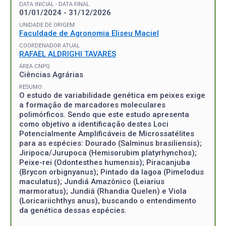
DATA INICIAL - DATA FINAL
01/01/2024 - 31/12/2026
UNIDADE DE ORIGEM
Faculdade de Agronomia Eliseu Maciel
COORDENADOR ATUAL
RAFAEL ALDRIGHI TAVARES
ÁREA CNPQ
Ciências Agrárias
RESUMO
O estudo de variabilidade genética em peixes exige
a formação de marcadores moleculares
polimórficos. Sendo que este estudo apresenta
como objetivo a identificação destes Loci
Potencialmente Amplificáveis de Microssatélites
para as espécies: Dourado (Salminus brasiliensis);
Jiripoca/Jurupoca (Hemisorubim platyrhynchos);
Peixe-rei (Odontesthes humensis); Piracanjuba
(Brycon orbignyanus); Pintado da lagoa (Pimelodus
maculatus); Jundiá Amazônico (Leiarius
marmoratus); Jundiá (Rhandia Quelen) e Viola
(Loricariichthys anus), buscando o entendimento
da genética dessas espécies.