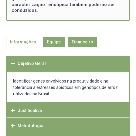
caracterização fenotípica também poderão ser
conduzidos.
Informações
Equipe
Financeiro
Objetivo Geral
Identificar genes envolvidos na produtividade e na
tolerância à estresses abióticos em genótipos de arroz
utilizados no Brasil.
Justificativa
Metodologia
O arroz é consumido por grande parte da população
mundial, sendo alimento básico principalmente para