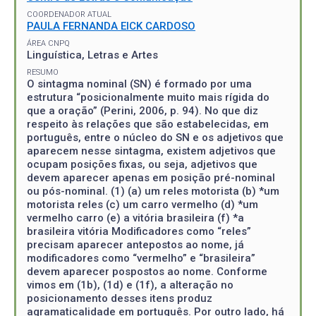
COORDENADOR ATUAL
PAULA FERNANDA EICK CARDOSO
ÁREA CNPQ
Linguística, Letras e Artes
RESUMO
O sintagma nominal (SN) é formado por uma
estrutura “posicionalmente muito mais rígida do
que a oração” (Perini, 2006, p. 94). No que diz
respeito às relações que são estabelecidas, em
português, entre o núcleo do SN e os adjetivos que
aparecem nesse sintagma, existem adjetivos que
ocupam posições fixas, ou seja, adjetivos que
devem aparecer apenas em posição pré-nominal
ou pós-nominal. (1) (a) um reles motorista (b) *um
motorista reles (c) um carro vermelho (d) *um
vermelho carro (e) a vitória brasileira (f) *a
brasileira vitória Modificadores como “reles”
precisam aparecer antepostos ao nome, já
modificadores como “vermelho” e “brasileira”
devem aparecer pospostos ao nome. Conforme
vimos em (1b), (1d) e (1f), a alteração no
posicionamento desses itens produz
agramaticalidade em português. Por outro lado, há