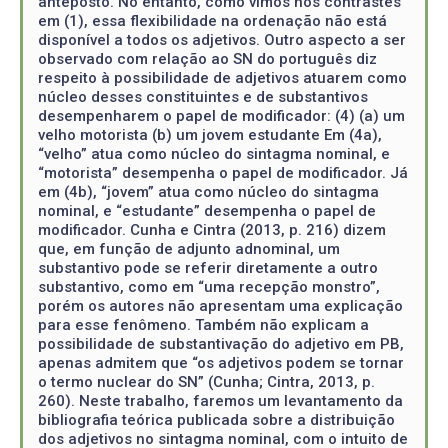
anteposto. No entanto, como vimos nos contrastes
em (1), essa flexibilidade na ordenação não está
disponível a todos os adjetivos. Outro aspecto a ser
observado com relação ao SN do português diz
respeito à possibilidade de adjetivos atuarem como
núcleo desses constituintes e de substantivos
desempenharem o papel de modificador: (4) (a) um
velho motorista (b) um jovem estudante Em (4a),
“velho” atua como núcleo do sintagma nominal, e
“motorista” desempenha o papel de modificador. Já
em (4b), “jovem” atua como núcleo do sintagma
nominal, e “estudante” desempenha o papel de
modificador. Cunha e Cintra (2013, p. 216) dizem
que, em função de adjunto adnominal, um
substantivo pode se referir diretamente a outro
substantivo, como em “uma recepção monstro”,
porém os autores não apresentam uma explicação
para esse fenômeno. Também não explicam a
possibilidade de substantivação do adjetivo em PB,
apenas admitem que “os adjetivos podem se tornar
o termo nuclear do SN” (Cunha; Cintra, 2013, p.
260). Neste trabalho, faremos um levantamento da
bibliografia teórica publicada sobre a distribuição
dos adjetivos no sintagma nominal, com o intuito de