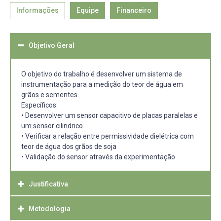
Informações
Equipe
Financeiro
Objetivo Geral
O objetivo do trabalho é desenvolver um sistema de
instrumentação para a medição do teor de água em
grãos e sementes.
Específicos:
• Desenvolver um sensor capacitivo de placas paralelas e
um sensor cilindrico.
• Verificar a relação entre permissividade dielétrica com
teor de água dos grãos de soja
• Validação do sensor através da experimentação
Justificativa
Metodologia
Este projeto justifica-se pela dificuldade na medição do