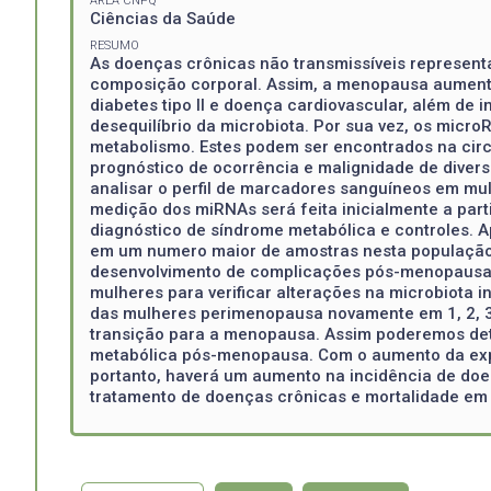
ÁREA CNPQ
Ciências da Saúde
RESUMO
As doenças crônicas não transmissíveis representa
composição corporal. Assim, a menopausa aumenta 
diabetes tipo II e doença cardiovascular, além de
desequilíbrio da microbiota. Por sua vez, os mic
metabolismo. Estes podem ser encontrados na cir
prognóstico de ocorrência e malignidade de divers
analisar o perfil de marcadores sanguíneos em mu
medição dos miRNAs será feita inicialmente a pa
diagnóstico de síndrome metabólica e controles. 
em um numero maior de amostras nesta população.
desenvolvimento de complicações pós-menopausa 
mulheres para verificar alterações na microbiota 
das mulheres perimenopausa novamente em 1, 2, 3
transição para a menopausa. Assim poderemos det
metabólica pós-menopausa. Com o aumento da expec
portanto, haverá um aumento na incidência de doe
tratamento de doenças crônicas e mortalidade e