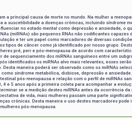
m a principal causa de morte no mundo. Na mulher a menopausa 
a suscetibilidade a doenças crônicas, incluindo síndrome me
 influenciar no estado mental como depressão e ansiedade, o 
roRNAs (miRNAs) são pequenos RNAs não codificantes capazes d
culação e ter um papel como marcadores de diversas condiçõe
os tipos de câncer como já identificado por nosso grupo. Desta
lheres pré, peri e pós-menopausa de acordo com característic
rtir de sequenciamento dos miRNAs sanguíneos entre um subg
Após identificados os miRNAs alvo mais relevantes, esses ser
 Desta maneira poderá ser observado como os miRNAs selecio
como sindrome metabólica, disbiose, depressão e ansiedade
intestinal pós-menopausa e relação com o perfil de miRNAs san
, 4 e 5 anos após a primeira coleta para acompanhar a evolu
erminar se a medição destes miRNAs antes da ocorrência da
tativa de vida, mais mulheres passam uma parte significati
nças crônicas. Desta maneira o uso destes marcadores pode id
m mulheres pós-menopausa.