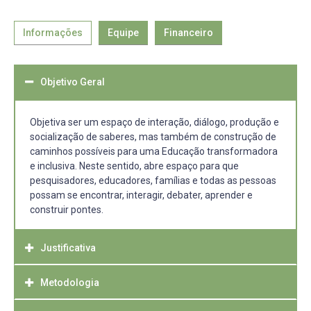
Informações
Equipe
Financeiro
Objetivo Geral
Objetiva ser um espaço de interação, diálogo, produção e
socialização de saberes, mas também de construção de
caminhos possíveis para uma Educação transformadora
e inclusiva. Neste sentido, abre espaço para que
pesquisadores, educadores, famílias e todas as pessoas
possam se encontrar, interagir, debater, aprender e
construir pontes.
Justificativa
Metodologia
Justifica-se a realização do Congresso, considerando as
temáticas envolvidas, as demandas da comunidade