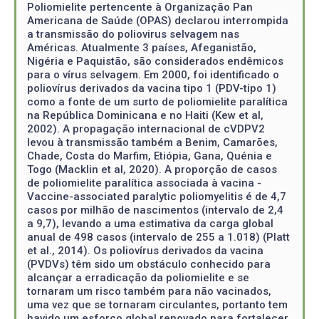
Poliomielite pertencente à Organização Pan
Americana de Saúde (OPAS) declarou interrompida
a transmissão do poliovirus selvagem nas
Américas. Atualmente 3 países, Afeganistão,
Nigéria e Paquistão, são considerados endêmicos
para o vírus selvagem. Em 2000, foi identificado o
poliovírus derivados da vacina tipo 1 (PDV-tipo 1)
como a fonte de um surto de poliomielite paralítica
na República Dominicana e no Haiti (Kew et al,
2002). A propagação internacional de cVDPV2
levou à transmissão também a Benim, Camarões,
Chade, Costa do Marfim, Etiópia, Gana, Quénia e
Togo (Macklin et al, 2020). A proporção de casos
de poliomielite paralítica associada à vacina -
Vaccine-associated paralytic poliomyelitis é de 4,7
casos por milhão de nascimentos (intervalo de 2,4
a 9,7), levando a uma estimativa da carga global
anual de 498 casos (intervalo de 255 a 1.018) (Platt
et al., 2014). Os poliovírus derivados da vacina
(PVDVs) têm sido um obstáculo conhecido para
alcançar a erradicação da poliomielite e se
tornaram um risco também para não vacinados,
uma vez que se tornaram circulantes, portanto tem
havido um esforço global renovado para fortalecer