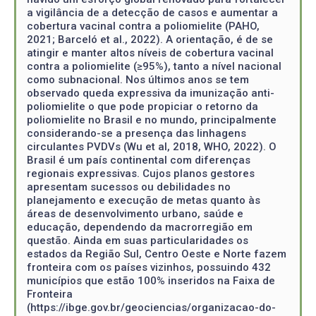
a vigilância de a detecção de casos e aumentar a
cobertura vacinal contra a poliomielite (PAHO,
2021; Barceló et al., 2022). A orientação, é de se
atingir e manter altos níveis de cobertura vacinal
contra a poliomielite (≥95%), tanto a nível nacional
como subnacional. Nos últimos anos se tem
observado queda expressiva da imunização anti-
poliomielite o que pode propiciar o retorno da
poliomielite no Brasil e no mundo, principalmente
considerando-se a presença das linhagens
circulantes PVDVs (Wu et al, 2018, WHO, 2022). O
Brasil é um país continental com diferenças
regionais expressivas. Cujos planos gestores
apresentam sucessos ou debilidades no
planejamento e execução de metas quanto às
áreas de desenvolvimento urbano, saúde e
educação, dependendo da macrorregião em
questão. Ainda em suas particularidades os
estados da Região Sul, Centro Oeste e Norte fazem
fronteira com os países vizinhos, possuindo 432
municípios que estão 100% inseridos na Faixa de
Fronteira
(https://ibge.gov.br/geociencias/organizacao-do-