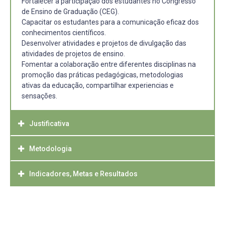
Fortalecer a participação dos estudantes no Congresso
de Ensino de Graduação (CEG).
Capacitar os estudantes para a comunicação eficaz dos
conhecimentos científicos.
Desenvolver atividades e projetos de divulgação das
atividades de projetos de ensino.
Fomentar a colaboração entre diferentes disciplinas na
promoção das práticas pedagógicas, metodologias
ativas da educação, compartilhar experiencias e
sensações.
Justificativa
Metodologia
A formação de profissionais capazes de comunicar de
maneira eficaz é essencial para o desenvolvimento de
uma sociedade bem informada. A integração da
Indicadores, Metas e Resultados
Planejamento
divulgação das práticas pedagógicas no ensino de
graduação e a participação ativa no CEG melhoram a
Formação de um comitê gestor do CEG.
Melhoria na habilidade dos estudantes em comunicar de
compreensão pública da Universidade e do ensino e
Desenvolvimento de materiais didáticos e recursos de
maneira eficaz.
preparam os acadêmicos para serem melhores
apoio.
Aumento na participação dos alunos em atividades de