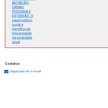
INOVAÇÃO,
ENSINO,
PESQUISA E
EXTENSÃO: O
papel político,
social e
científico da
Universidade
na sociedade
atual
Contatos
clique para ver o e-mail