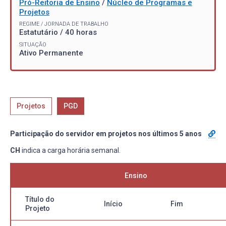
Pró-Reitoria de Ensino
/
Núcleo de Programas e
Projetos
REGIME / JORNADA DE TRABALHO
Estatutário / 40 horas
SITUAÇÃO
Ativo Permanente
Projetos
PGD
Participação do servidor em projetos nos últimos 5 anos
CH
indica a carga horária semanal.
Ensino
Título do
Início
Fim
Projeto