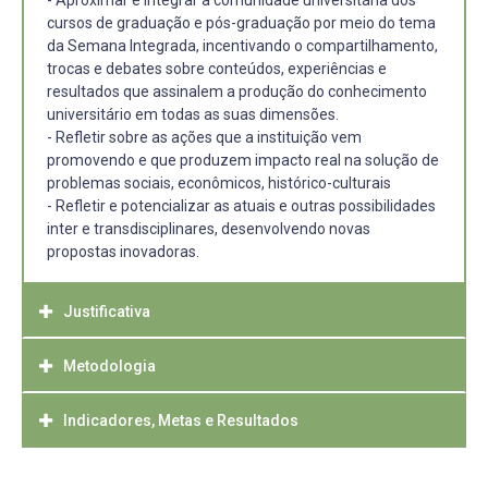
- Aproximar e integrar a comunidade universitária dos
cursos de graduação e pós-graduação por meio do tema
da Semana Integrada, incentivando o compartilhamento,
trocas e debates sobre conteúdos, experiências e
resultados que assinalem a produção do conhecimento
universitário em todas as suas dimensões.
- Refletir sobre as ações que a instituição vem
promovendo e que produzem impacto real na solução de
problemas sociais, econômicos, histórico-culturais
- Refletir e potencializar as atuais e outras possibilidades
inter e transdisciplinares, desenvolvendo novas
propostas inovadoras.
Justificativa
Metodologia
É fato que a educação é transformadora de sociedades
que visam crescer em conhecimento, cultura, economia e
em todos os campos que possam atender socialmente
Indicadores, Metas e Resultados
A SIIEPE conta com quatro comissões: 1) Coordenação
sua população. Sendo assim, sabedores de nosso
Geral, 2) Comissão de Edital, Inscrição e Certificação, 3)
compromisso social, enquanto universidade pública,
Comissão de Infraestrutura e 4) Comissão de Arte e
Espera-se o aumento da participação da comunidade
queremos refletir sobre o momento atual, à luz das