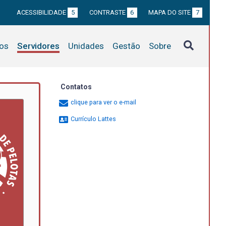
ACESSIBILIDADE
5
CONTRASTE
6
MAPA DO SITE
7
tos
Servidores
Unidades
Gestão
Sobre
Contatos
clique para ver o e-mail
Currículo Lattes