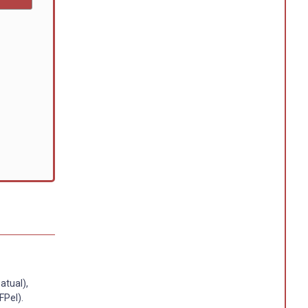
atual),
Pel).