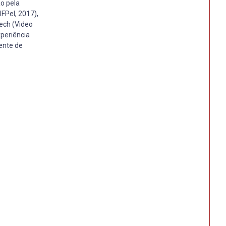
o pela
FPel, 2017),
ech (Video
periência
ente de