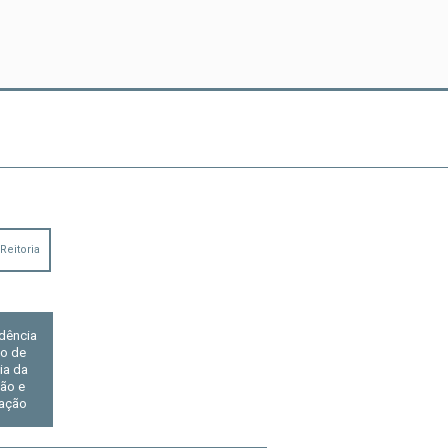
Reitoria
dência
o de
ia da
ão e
ação