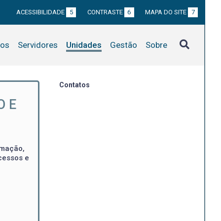
ACESSIBILIDADE
5
CONTRASTE
6
MAPA DO SITE
7
tos
Servidores
Unidades
Gestão
Sobre
Contatos
O E
rmação,
cessos e