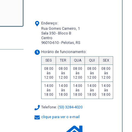
Endereço:
Rua Gomes Carneiro, 1
Sala 350 - Bloco B
Centro
96010-610 - Pelotas, RS
Horário de funcionamento:
SEG
TER
QUA
QUI
SEX
08:00
08:00
08:00
08:00
08:00
às
às
às
às
às
12:00
12:00
12:00
12:00
12:00
14:00
14:00
14:00
14:00
14:00
às
às
às
às
às
18:00
18:00
18:00
18:00
18:00
Telefone:
(53) 3284-4020
clique para ver o e-mail