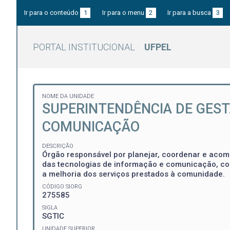
Ir para o conteúdo
1
Ir para o menu
2
Ir para a busca
3
PORTAL INSTITUCIONAL
UFPEL
NOME DA UNIDADE
SUPERINTENDÊNCIA DE GEST
COMUNICAÇÃO
DESCRIÇÃO
Órgão responsável por planejar, coordenar e acomp
das tecnologias de informação e comunicação, con
a melhoria dos serviços prestados à comunidade.
CÓDIGO SIORG
275585
SIGLA
SGTIC
UNIDADE SUPERIOR