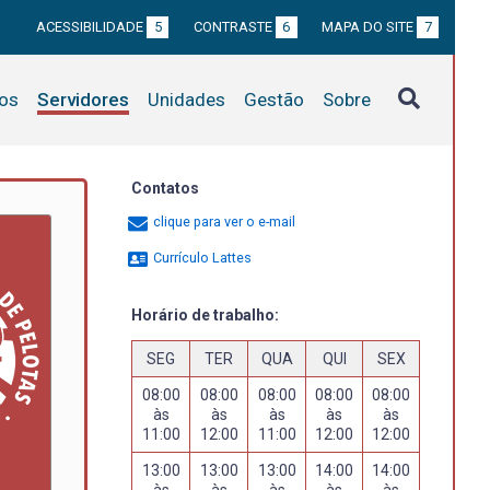
ACESSIBILIDADE
5
CONTRASTE
6
MAPA DO SITE
7
tos
Servidores
Unidades
Gestão
Sobre
Contatos
clique para ver o e-mail
Currículo Lattes
Horário de trabalho:
SEG
TER
QUA
QUI
SEX
08:00
08:00
08:00
08:00
08:00
às
às
às
às
às
11:00
12:00
11:00
12:00
12:00
13:00
13:00
13:00
14:00
14:00
às
às
às
às
às