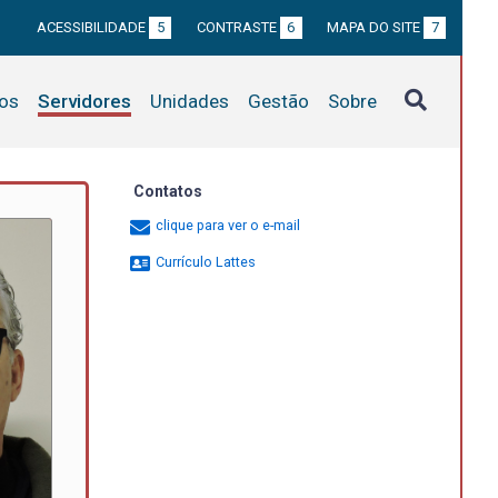
ACESSIBILIDADE
5
CONTRASTE
6
MAPA DO SITE
7
tos
Servidores
Unidades
Gestão
Sobre
Contatos
clique para ver o e-mail
Currículo Lattes