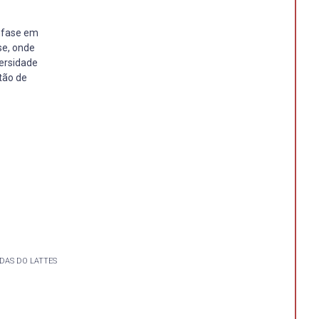
enfase em
se, onde
ersidade
tão de
DAS DO LATTES