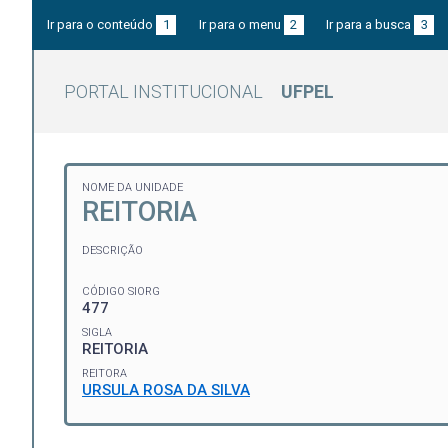
Ir para o conteúdo
1
Ir para o menu
2
Ir para a busca
3
PORTAL INSTITUCIONAL
UFPEL
NOME DA UNIDADE
REITORIA
DESCRIÇÃO
CÓDIGO SIORG
477
SIGLA
REITORIA
REITORA
URSULA ROSA DA SILVA