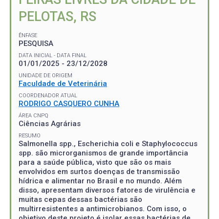
PELOTAS, RS
ÊNFASE
PESQUISA
DATA INICIAL - DATA FINAL
01/01/2025 - 23/12/2028
UNIDADE DE ORIGEM
Faculdade de Veterinária
COORDENADOR ATUAL
RODRIGO CASQUERO CUNHA
ÁREA CNPQ
Ciências Agrárias
RESUMO
Salmonella spp., Escherichia coli e Staphylococcus
spp. são microrganismos de grande importância
para a saúde pública, visto que são os mais
envolvidos em surtos doenças de transmissão
hídrica e alimentar no Brasil e no mundo. Além
disso, apresentam diversos fatores de virulência e
muitas cepas dessas bactérias são
multirresistentes a antimicrobianos. Com isso, o
objetivo deste projeto é isolar essas bactérias de