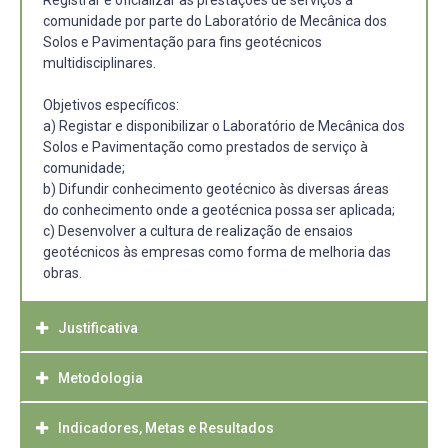
Registrar e oficializar as prestações de serviços à
comunidade por parte do Laboratório de Mecânica dos
Solos e Pavimentação para fins geotécnicos
multidisciplinares.
Objetivos específicos:
a) Registar e disponibilizar o Laboratório de Mecânica dos
Solos e Pavimentação como prestados de serviço à
comunidade;
b) Difundir conhecimento geotécnico às diversas áreas
do conhecimento onde a geotécnica possa ser aplicada;
c) Desenvolver a cultura de realização de ensaios
geotécnicos às empresas como forma de melhoria das
obras.
Justificativa
Metodologia
Geotécnica é o ramo da engenharia civil que estuda o
comportamento do solo e das rochas, com o objetivo de
projetar e construir obras. Dependo do comportamento
Indicadores, Metas e Resultados
Para realização do presente projeto, pretende-se adotar a
apresentado por estes materiais, os projetos poderão ser