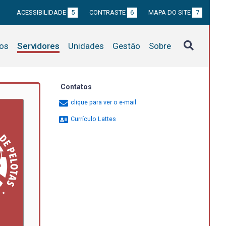
ACESSIBILIDADE
5
CONTRASTE
6
MAPA DO SITE
7
tos
Servidores
Unidades
Gestão
Sobre
Contatos
clique para ver o e-mail
Currículo Lattes