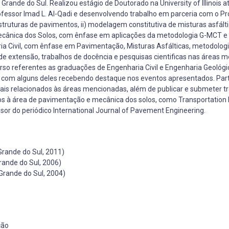
 Grande do Sul. Realizou estágio de Doutorado na University of Illinois a
essor Imad L. Al-Qadi e desenvolvendo trabalho em parceria com o Pr
estruturas de pavimentos, ii) modelagem constitutiva de misturas asfáltica
) Mecânica dos Solos, com ênfase em aplicações da metodologia G-MCT 
ria Civil, com ênfase em Pavimentação, Misturas Asfálticas, metodolog
 de extensão, trabalhos de docência e pesquisas cientificas nas áreas 
urso referentes as graduações de Engenharia Civil e Engenharia Geológi
a, com alguns deles recebendo destaque nos eventos apresentados. Part
ais relacionados às áreas mencionadas, além de publicar e submeter 
ados à área de pavimentação e mecânica dos solos, como Transportation
sor do periódico International Journal of Pavement Engineering.
Grande do Sul, 2011)
rande do Sul, 2006)
Grande do Sul, 2004)
ção