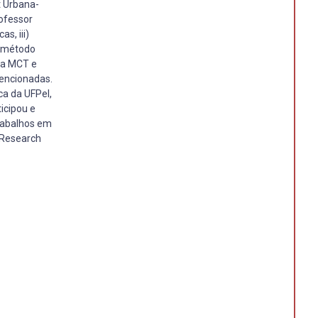
t Urbana-
ofessor
s, iii)
e método
ia MCT e
mencionadas.
ca da UFPel,
icipou e
trabalhos em
 Research