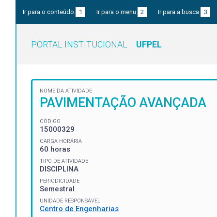
Ir para o conteúdo
1
Ir para o menu
2
Ir para a busca
3
PORTAL INSTITUCIONAL
UFPEL
NOME DA ATIVIDADE
PAVIMENTAÇÃO AVANÇADA
CÓDIGO
15000329
CARGA HORÁRIA
60 horas
TIPO DE ATIVIDADE
DISCIPLINA
PERIODICIDADE
Semestral
UNIDADE RESPONSÁVEL
Centro de Engenharias