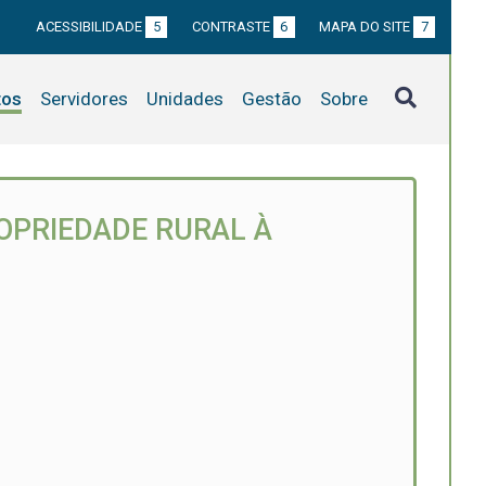
ACESSIBILIDADE
5
CONTRASTE
6
MAPA DO SITE
7
tos
Servidores
Unidades
Gestão
Sobre
OPRIEDADE RURAL À