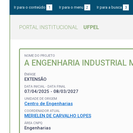
Ir para o conteúdo
1
Ir para o menu
2
Ir para a busca
3
PORTAL INSTITUCIONAL
UFPEL
NOME DO PROJETO
A ENGENHARIA INDUSTRIAL 
ÊNFASE
EXTENSÃO
DATA INICIAL - DATA FINAL
07/04/2025 - 08/03/2027
UNIDADE DE ORIGEM
Centro de Engenharias
COORDENADOR ATUAL
MERIELEN DE CARVALHO LOPES
ÁREA CNPQ
Engenharias