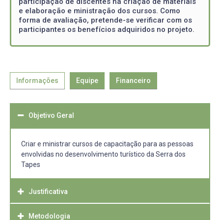
participação de discentes na criação de materiais
e elaboração e ministração dos cursos. Como
forma de avaliação, pretende-se verificar com os
participantes os benefícios adquiridos no projeto.
Informações
Equipe
Financeiro
Objetivo Geral
Criar e ministrar cursos de capacitação para as pessoas
envolvidas no desenvolvimento turístico da Serra dos
Tapes
Justificativa
Metodologia
O desenvolvimento regional é ponto importante para que