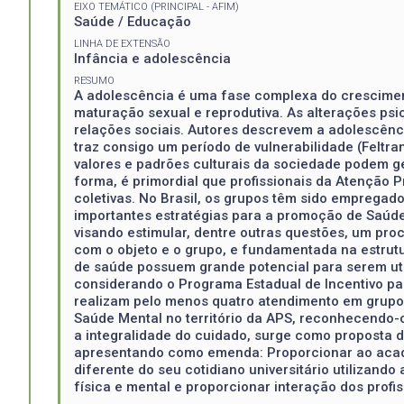
EIXO TEMÁTICO (PRINCIPAL - AFIM)
Saúde / Educação
LINHA DE EXTENSÃO
Infância e adolescência
RESUMO
A adolescência é uma fase complexa do crescimen
maturação sexual e reprodutiva. As alterações psi
relações sociais. Autores descrevem a adolescênc
traz consigo um período de vulnerabilidade (Feltra
valores e padrões culturais da sociedade podem g
forma, é primordial que profissionais da Atenção P
coletivas. No Brasil, os grupos têm sido emprega
importantes estratégias para a promoção de Saúde 
visando estimular, dentre outras questões, um pr
com o objeto e o grupo, e fundamentada na estrutu
de saúde possuem grande potencial para serem uti
considerando o Programa Estadual de Incentivo pa
realizam pelo menos quatro atendimento em grupos
Saúde Mental no território da APS, reconhecendo
a integralidade do cuidado, surge como proposta d
apresentando como emenda: Proporcionar ao aca
diferente do seu cotidiano universitário utilizan
física e mental e proporcionar interação dos profi