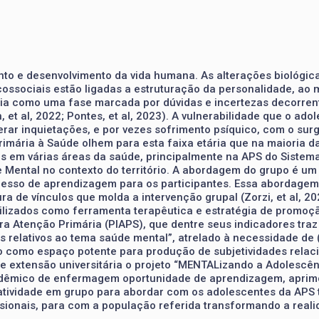
to e desenvolvimento da vida humana. As alterações biológi
cossociais estão ligadas a estruturação da personalidade, ao 
ia como uma fase marcada por dúvidas e incertezas decorrente
n, et al, 2022; Pontes, et al, 2023). A vulnerabilidade que o 
erar inquietações, e por vezes sofrimento psíquico, com o su
rimária à Saúde olhem para esta faixa etária que na maioria da
dos em várias áreas da saúde, principalmente na APS do Sist
Mental no contexto do território. A abordagem do grupo é um 
ocesso de aprendizagem para os participantes. Essa abordagem
ra de vínculos que molda a intervenção grupal (Zorzi, et al, 2
lizados como ferramenta terapêutica e estratégia de promoçã
ra Atenção Primária (PIAPS), que dentre seus indicadores tra
 relativos ao tema saúde mental”, atrelado à necessidade de
-o como espaço potente para produção de subjetividades rela
e extensão universitária o projeto “MENTALizando a Adolescên
dêmico de enfermagem oportunidade de aprendizagem, apri
do atividade em grupo para abordar com os adolescentes da APS
ssionais, para com a população referida transformando a reali