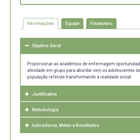
Informações
Equipe
Financeiro
Objetivo Geral
Proporcionar ao acadêmico de enfermagem oportunidade 
atividade em grupo para abordar com os adolescentes da 
população referida transformando a realidade social.
Justificativa
Metodologia
Considerando o Programa Estadual de Incentivo para Aten
quatro atendimento em grupos relativos ao tema saúde me
reconhecendo-o como espaço potente para produção de su
Indicadores, Metas e Resultados
Os discentes participantes do projeto construirão, com a
extensão universitária o projeto “MENTALizando a Adoles
objetivo promover o cuidado em saúde mental de adolesce