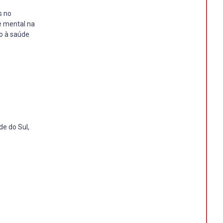
s no
e mental na
o à saúde
de do Sul,