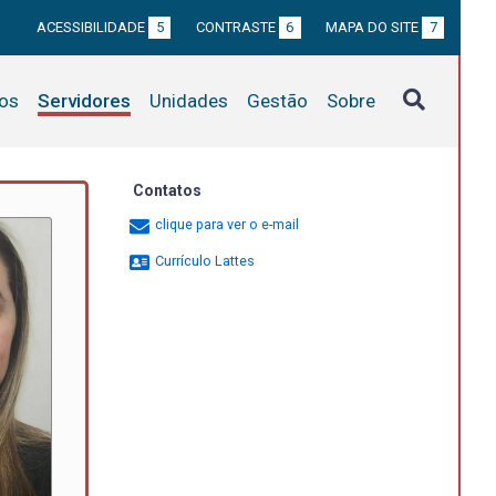
ACESSIBILIDADE
5
CONTRASTE
6
MAPA DO SITE
7
tos
Servidores
Unidades
Gestão
Sobre
Contatos
clique para ver o e-mail
Currículo Lattes