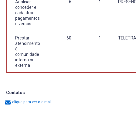
Analisar,
6
1
PRESENC
conceder e
cadastrar
pagamentos
diversos
Prestar
60
1
TELETR
atendimento
à
comunidade
interna ou
externa
Contatos
clique para ver o e-mail