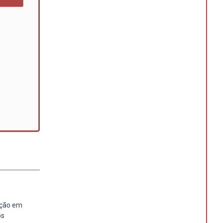
ação em
ós