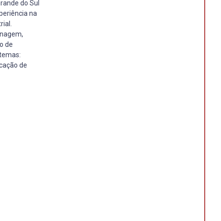
rande do Sul
periência na
ial.
inagem,
o de
 temas:
icação de