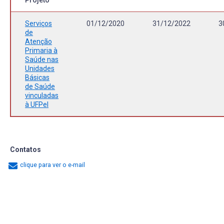
Projeto
Serviços
01/12/2020
31/12/2022
3
de
Atenção
Primaria à
Saúde nas
Unidades
Básicas
de Saúde
vinculadas
à UFPel
Contatos
clique para ver o e-mail