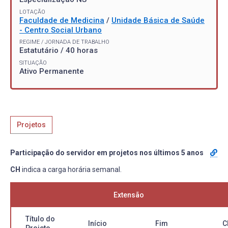
LOTAÇÃO
Faculdade de Medicina
/
Unidade Básica de Saúde
- Centro Social Urbano
REGIME / JORNADA DE TRABALHO
Estatutário / 40 horas
SITUAÇÃO
Ativo Permanente
Projetos
Participação do servidor em projetos nos últimos 5 anos
CH
indica a carga horária semanal.
Extensão
Título do
Início
Fim
C