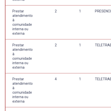
Prestar
2
1
PRESENCI
atendimento
à
comunidade
interna ou
externa
Prestar
2
1
TELETRA
atendimento
à
comunidade
interna ou
externa
Prestar
4
1
TELETRA
atendimento
à
comunidade
interna ou
externa