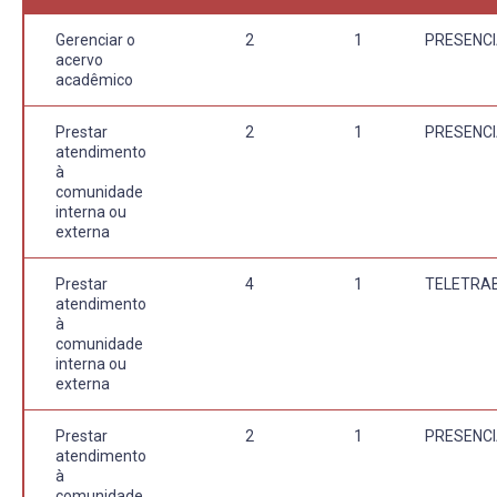
Gerenciar o
2
1
PRESENCI
acervo
acadêmico
Prestar
2
1
PRESENCI
atendimento
à
comunidade
interna ou
externa
Prestar
4
1
TELETRA
atendimento
à
comunidade
interna ou
externa
Prestar
2
1
PRESENCI
atendimento
à
comunidade