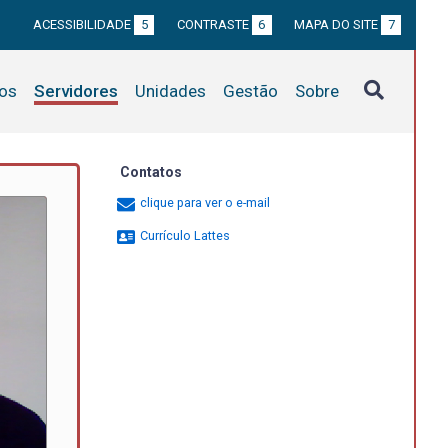
ACESSIBILIDADE
5
CONTRASTE
6
MAPA DO SITE
7
tos
Servidores
Unidades
Gestão
Sobre
Contatos
clique para ver o e-mail
Currículo Lattes