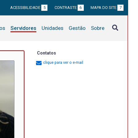
ACESSIBILIDADE
5
CONTRASTE
6
MAPA DO SITE
7
tos
Servidores
Unidades
Gestão
Sobre
Contatos
clique para ver o e-mail